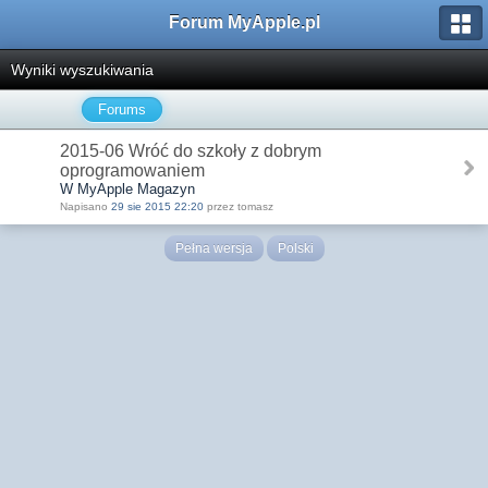
Forum MyApple.pl
Wyniki wyszukiwania
Forums
2015-06 Wróć do szkoły z dobrym
oprogramowaniem
W MyApple Magazyn
Napisano
29 sie 2015 22:20
przez tomasz
Pełna wersja
Polski