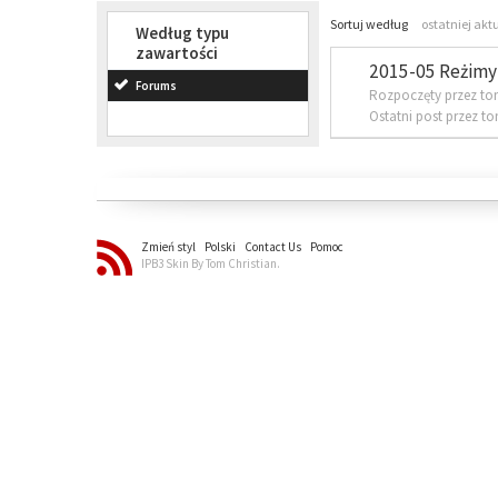
Sortuj według
ostatniej akt
Według typu
zawartości
2015-05 Reżimy 
Forums
Rozpoczęty przez to
Ostatni post przez t
Zmień styl
Polski
Contact Us
Pomoc
IPB3 Skin By Tom Christian.