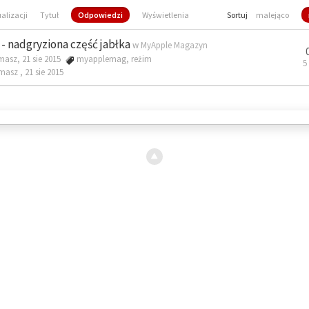
ualizacji
Tytuł
Odpowiedzi
Wyświetlenia
Sortuj
malejąco
- nadgryziona część jabłka
w
MyApple Magazyn
masz, 21 sie 2015
myapplemag
,
reżim
5
omasz ,
21 sie 2015