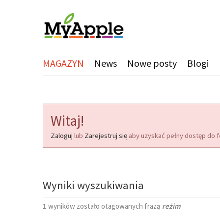
MAGAZYN
News
Nowe posty
Blogi
Witaj!
Zaloguj
lub
Zarejestruj się
aby uzyskać pełny dostęp do f
Wyniki wyszukiwania
1
wyników zostało otagowanych frazą
reżim