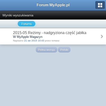
Forum MyApple.pl
Wyniki wyszukiwania
Forums
2015-05 Reżimy - nadgryziona część jabłka
W MyApple Magazyn
Napisano
21 sie 2015 10:43
przez tomasz
Pełna wersja
Polski