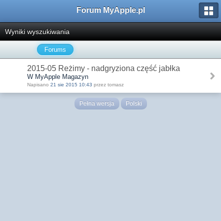
Forum MyApple.pl
Wyniki wyszukiwania
Forums
2015-05 Reżimy - nadgryziona część jabłka
W MyApple Magazyn
Napisano
21 sie 2015 10:43
przez tomasz
Pełna wersja
Polski