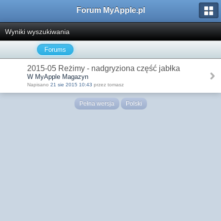
Forum MyApple.pl
Wyniki wyszukiwania
Forums
2015-05 Reżimy - nadgryziona część jabłka
W MyApple Magazyn
Napisano
21 sie 2015 10:43
przez tomasz
Pełna wersja
Polski