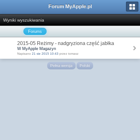
Forum MyApple.pl
Wyniki wyszukiwania
Forums
2015-05 Reżimy - nadgryziona część jabłka
W MyApple Magazyn
Napisano
21 sie 2015 10:43
przez tomasz
Pełna wersja
Polski