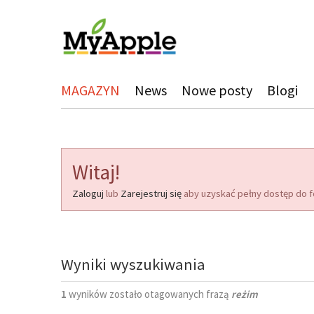
MAGAZYN
News
Nowe posty
Blogi
Witaj!
Zaloguj
lub
Zarejestruj się
aby uzyskać pełny dostęp do f
Wyniki wyszukiwania
1
wyników zostało otagowanych frazą
reżim