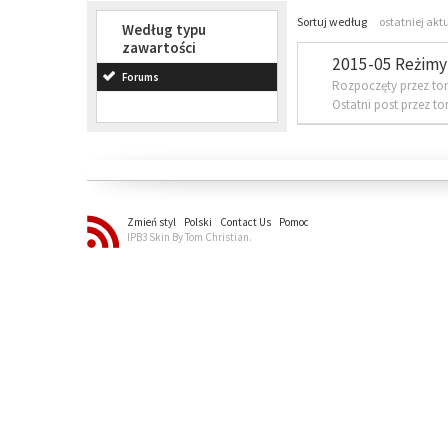
Sortuj według
ostatniej akt
Według typu
zawartości
2015-05 Reżimy 
Forums
Rozpoczęty przez to
Ostatni post przez t
Zmień styl
Polski
Contact Us
Pomoc
IPB3 Skin By Tom Christian.