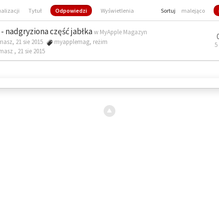
ualizacji
Tytuł
Odpowiedzi
Wyświetlenia
Sortuj
malejąco
- nadgryziona część jabłka
w
MyApple Magazyn
masz, 21 sie 2015
myapplemag
,
reżim
5
omasz ,
21 sie 2015