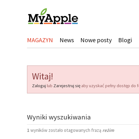
MAGAZYN
News
Nowe posty
Blogi
Witaj!
Zaloguj
lub
Zarejestruj się
aby uzyskać pełny dostęp do f
Wyniki wyszukiwania
1
wyników zostało otagowanych frazą
reżim