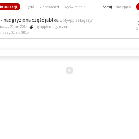
ktualizacji
Tytuł
Odpowiedzi
Wyświetlenia
Sortuj
malejąco
- nadgryziona część jabłka
w
MyApple Magazyn
masz, 21 sie 2015
myapplemag
,
reżim
5
omasz ,
21 sie 2015