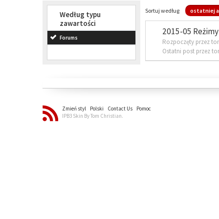
Sortuj według
ostatniej a
Według typu
zawartości
2015-05 Reżimy 
Forums
Rozpoczęty przez to
Ostatni post przez t
Zmień styl
Polski
Contact Us
Pomoc
IPB3 Skin By Tom Christian.