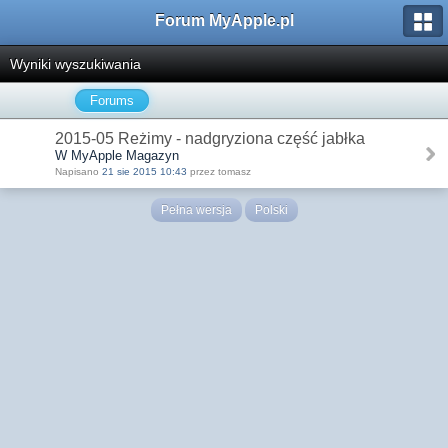
Forum MyApple.pl
Wyniki wyszukiwania
Forums
2015-05 Reżimy - nadgryziona część jabłka
W MyApple Magazyn
Napisano
21 sie 2015 10:43
przez tomasz
Pełna wersja
Polski