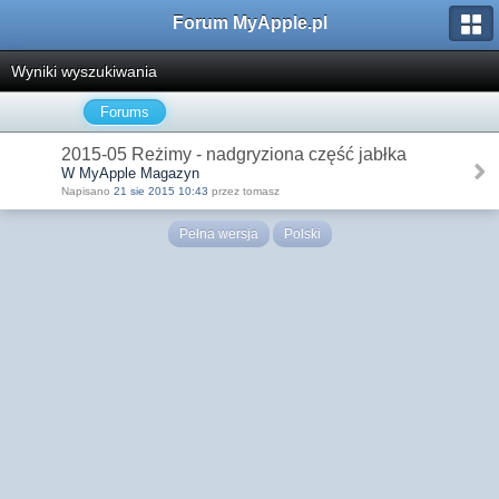
Forum MyApple.pl
Wyniki wyszukiwania
Forums
2015-05 Reżimy - nadgryziona część jabłka
W MyApple Magazyn
Napisano
21 sie 2015 10:43
przez tomasz
Pełna wersja
Polski