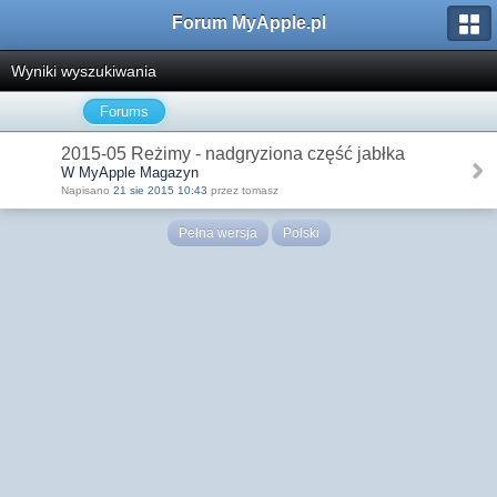
Forum MyApple.pl
Wyniki wyszukiwania
Forums
2015-05 Reżimy - nadgryziona część jabłka
W MyApple Magazyn
Napisano
21 sie 2015 10:43
przez tomasz
Pełna wersja
Polski