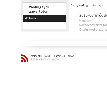
Sortuj według
ostatniej akt
Według typu
zawartości
2015-06 Wróć d
Forums
Magazyn
Rozpoczęty przez to
Ostatni post przez t
Zmień styl
Polski
Contact Us
Pomoc
IPB3 Skin By Tom Christian.