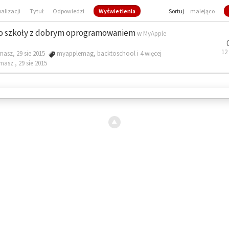
ualizacji
Tytuł
Odpowiedzi
Wyświetlenia
Sortuj
malejąco
o szkoły z dobrym oprogramowaniem
w
MyApple
12
masz, 29 sie 2015
myapplemag
,
backtoschool
i 4 więcej
omasz ,
29 sie 2015