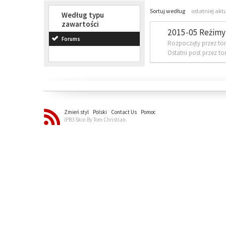
Sortuj według
ostatniej akt
Według typu
zawartości
2015-05 Reżimy 
Forums
Rozpoczęty przez to
Ostatni post przez t
Zmień styl
Polski
Contact Us
Pomoc
IPB3 Skin By Tom Christian.