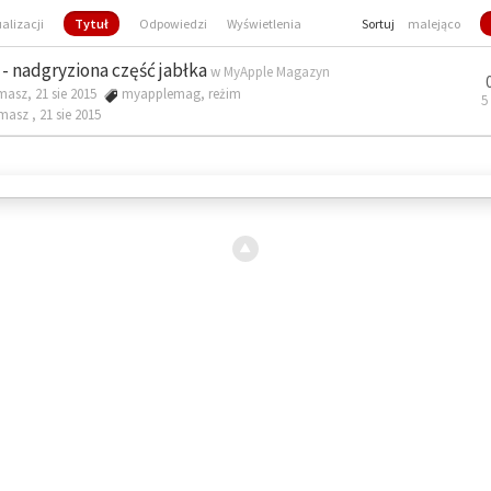
ualizacji
Tytuł
Odpowiedzi
Wyświetlenia
Sortuj
malejąco
- nadgryziona część jabłka
w
MyApple Magazyn
masz, 21 sie 2015
myapplemag
,
reżim
5
omasz ,
21 sie 2015