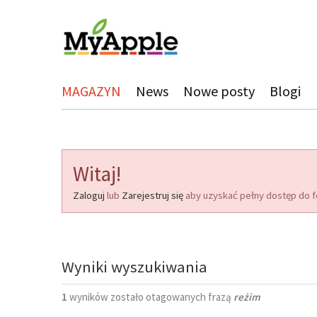
MAGAZYN
News
Nowe posty
Blogi
Witaj!
Zaloguj
lub
Zarejestruj się
aby uzyskać pełny dostęp do f
Wyniki wyszukiwania
1
wyników zostało otagowanych frazą
reżim