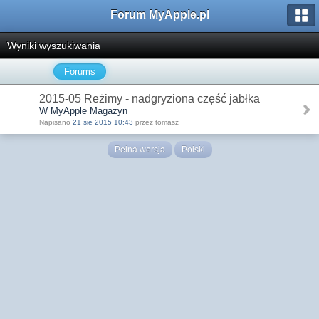
Forum MyApple.pl
Wyniki wyszukiwania
Forums
2015-05 Reżimy - nadgryziona część jabłka
W MyApple Magazyn
Napisano
21 sie 2015 10:43
przez tomasz
Pełna wersja
Polski