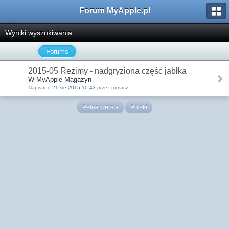
Forum MyApple.pl
Wyniki wyszukiwania
Forums
2015-05 Reżimy - nadgryziona część jabłka
W MyApple Magazyn
Napisano
21 sie 2015 10:43
przez tomasz
Pełna wersja
Polski