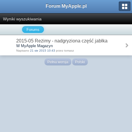
Forum MyApple.pl
Wyniki wyszukiwania
Forums
2015-05 Reżimy - nadgryziona część jabłka
W MyApple Magazyn
Napisano
21 sie 2015 10:43
przez tomasz
Pełna wersja
Polski