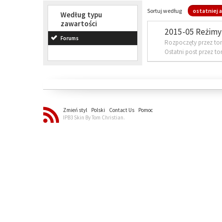
Sortuj według
ostatniej a
Według typu
zawartości
2015-05 Reżimy 
Forums
Rozpoczęty przez to
Ostatni post przez t
Zmień styl
Polski
Contact Us
Pomoc
IPB3 Skin By Tom Christian.