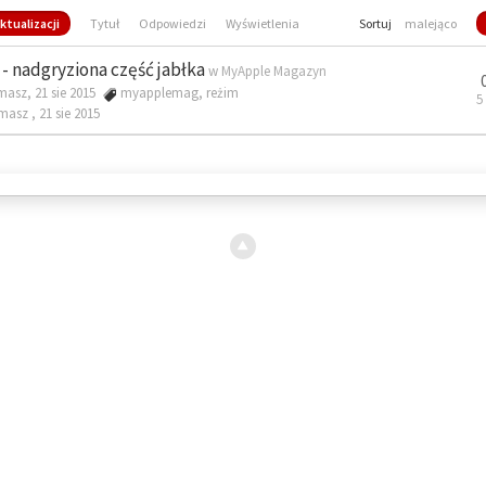
ktualizacji
Tytuł
Odpowiedzi
Wyświetlenia
Sortuj
malejąco
- nadgryziona część jabłka
w
MyApple Magazyn
masz, 21 sie 2015
myapplemag
,
reżim
5
omasz ,
21 sie 2015