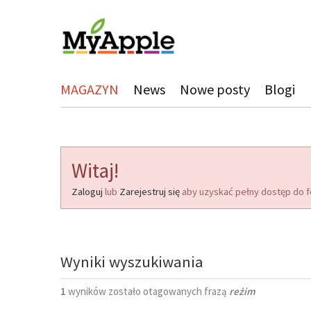
MAGAZYN
News
Nowe posty
Blogi
Witaj!
Zaloguj
lub
Zarejestruj się
aby uzyskać pełny dostęp do f
Wyniki wyszukiwania
1
wyników zostało otagowanych frazą
reżim