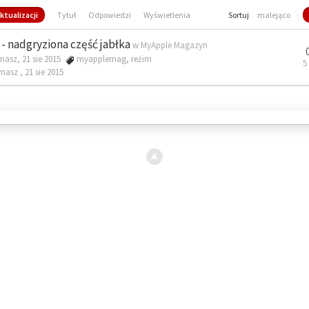
ktualizacji
Tytuł
Odpowiedzi
Wyświetlenia
Sortuj
malejąco
- nadgryziona część jabłka
w
MyApple Magazyn
masz, 21 sie 2015
myapplemag
,
reżim
5
omasz ,
21 sie 2015