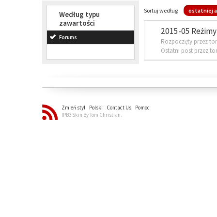
Sortuj według
ostatniej a
Według typu
zawartości
2015-05 Reżimy 
Forums
Rozpoczęty przez to
Ostatni post przez t
Zmień styl
Polski
Contact Us
Pomoc
IPB3 Skin By Tom Christian.