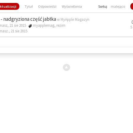
ktualizacji
Tytuł
Odpowiedzi
Wyświetlenia
Sortuj
malejąco
- nadgryziona część jabłka
w
MyApple Magazyn
masz, 21 sie 2015
myapplemag
,
reżim
5
omasz ,
21 sie 2015