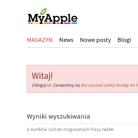
MAGAZYN
News
Nowe posty
Blogi
Witaj!
Zaloguj
lub
Zarejestruj się
aby uzyskać pełny dostęp do f
Wyniki wyszukiwania
1
wyników zostało otagowanych frazą
reżim