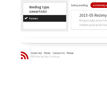
Sortuj według
ostatniej a
Według typu
zawartości
2015-05 Reżimy 
Forums
Rozpoczęty przez to
Ostatni post przez t
Zmień styl
Polski
Contact Us
Pomoc
IPB3 Skin By Tom Christian.