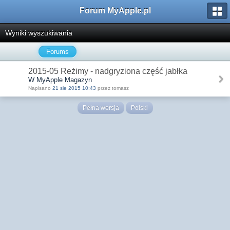
Forum MyApple.pl
Wyniki wyszukiwania
Forums
2015-05 Reżimy - nadgryziona część jabłka
W MyApple Magazyn
Napisano
21 sie 2015 10:43
przez tomasz
Pełna wersja
Polski