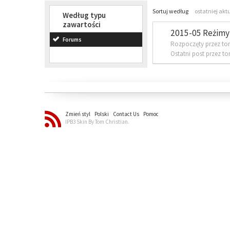
Sortuj według
ostatniej akt
Według typu
zawartości
2015-05 Reżimy 
Forums
Rozpoczęty przez to
Ostatni post przez t
Zmień styl
Polski
Contact Us
Pomoc
IPB3 Skin By Tom Christian.