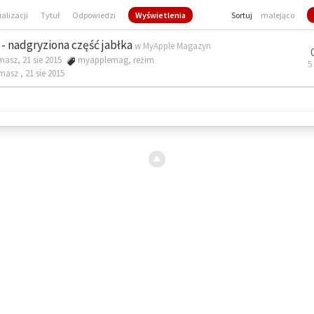
ualizacji
Tytuł
Odpowiedzi
Wyświetlenia
Sortuj
malejąco
- nadgryziona część jabłka
w
MyApple Magazyn
masz, 21 sie 2015
myapplemag
,
reżim
5
omasz ,
21 sie 2015