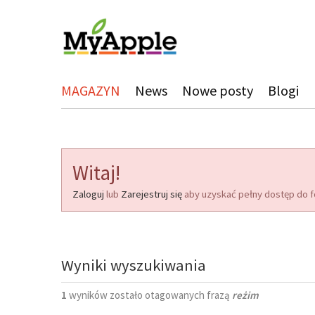
MAGAZYN
News
Nowe posty
Blogi
Witaj!
Zaloguj
lub
Zarejestruj się
aby uzyskać pełny dostęp do f
Wyniki wyszukiwania
1
wyników zostało otagowanych frazą
reżim