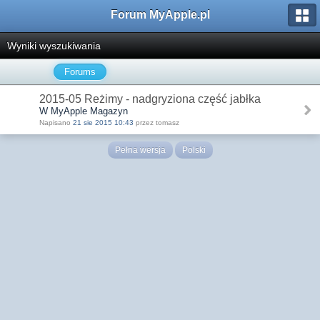
Forum MyApple.pl
Wyniki wyszukiwania
Forums
2015-05 Reżimy - nadgryziona część jabłka
W MyApple Magazyn
Napisano
21 sie 2015 10:43
przez tomasz
Pełna wersja
Polski