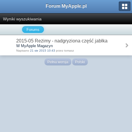
Forum MyApple.pl
Wyniki wyszukiwania
Forums
2015-05 Reżimy - nadgryziona część jabłka
W MyApple Magazyn
Napisano
21 sie 2015 10:43
przez tomasz
Pełna wersja
Polski