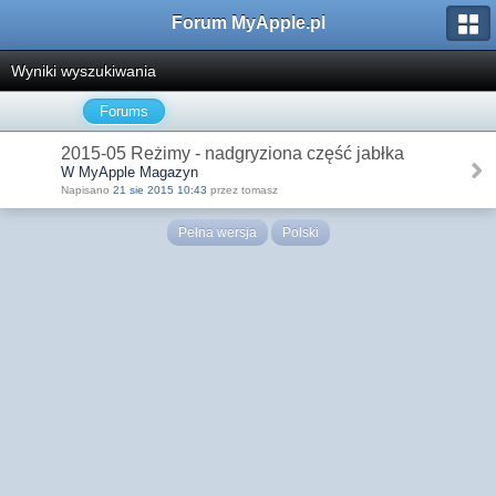
Forum MyApple.pl
Wyniki wyszukiwania
Forums
2015-05 Reżimy - nadgryziona część jabłka
W MyApple Magazyn
Napisano
21 sie 2015 10:43
przez tomasz
Pełna wersja
Polski