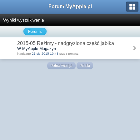
Forum MyApple.pl
Wyniki wyszukiwania
Forums
2015-05 Reżimy - nadgryziona część jabłka
W MyApple Magazyn
Napisano
21 sie 2015 10:43
przez tomasz
Pełna wersja
Polski