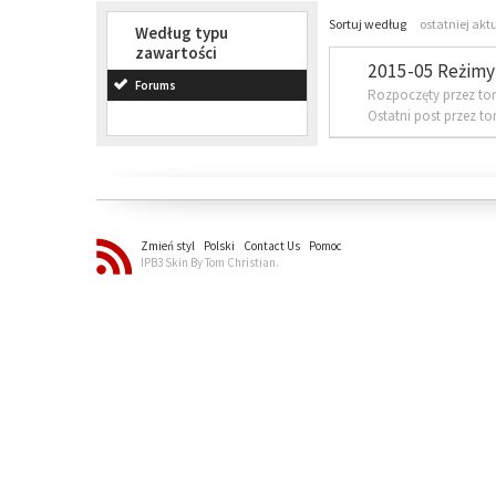
Sortuj według
ostatniej akt
Według typu
zawartości
2015-05 Reżimy 
Forums
Rozpoczęty przez to
Ostatni post przez t
Zmień styl
Polski
Contact Us
Pomoc
IPB3 Skin By Tom Christian.