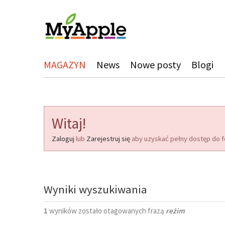
MAGAZYN
News
Nowe posty
Blogi
Witaj!
Zaloguj
lub
Zarejestruj się
aby uzyskać pełny dostęp do f
Wyniki wyszukiwania
1
wyników zostało otagowanych frazą
reżim