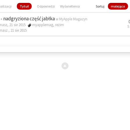
ualizacji
Tytuł
Odpowiedzi
Wyświetlenia
Sortuj
malejąco
- nadgryziona część jabłka
w
MyApple Magazyn
masz, 21 sie 2015
myapplemag
,
reżim
5
omasz ,
21 sie 2015