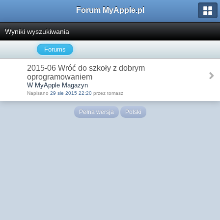
Forum MyApple.pl
Wyniki wyszukiwania
Forums
2015-06 Wróć do szkoły z dobrym
oprogramowaniem
W MyApple Magazyn
Napisano
29 sie 2015 22:20
przez tomasz
Pełna wersja
Polski