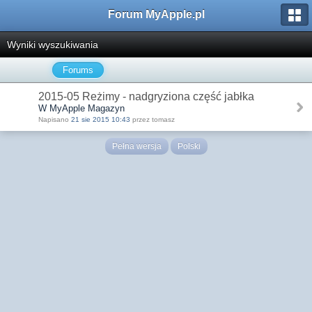
Forum MyApple.pl
Wyniki wyszukiwania
Forums
2015-05 Reżimy - nadgryziona część jabłka
W MyApple Magazyn
Napisano
21 sie 2015 10:43
przez tomasz
Pełna wersja
Polski