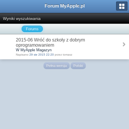
Forum MyApple.pl
Wyniki wyszukiwania
Forums
2015-06 Wróć do szkoły z dobrym
oprogramowaniem
W MyApple Magazyn
Napisano
29 sie 2015 22:20
przez tomasz
Pełna wersja
Polski