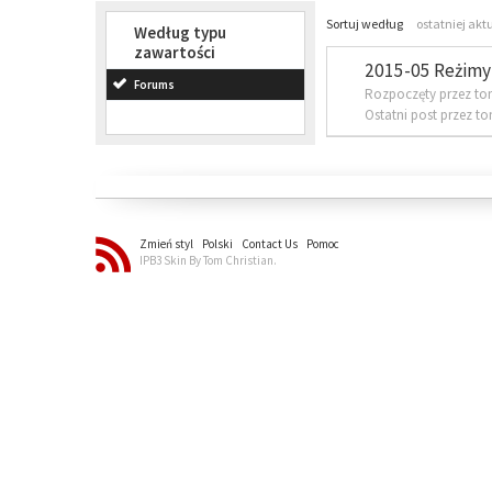
Sortuj według
ostatniej akt
Według typu
zawartości
2015-05 Reżimy 
Forums
Rozpoczęty przez to
Ostatni post przez t
Zmień styl
Polski
Contact Us
Pomoc
IPB3 Skin By Tom Christian.