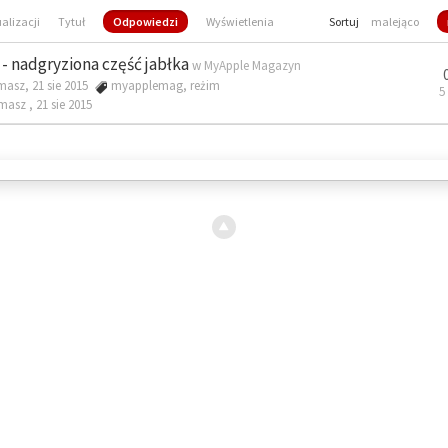
ualizacji
Tytuł
Odpowiedzi
Wyświetlenia
Sortuj
malejąco
- nadgryziona część jabłka
w
MyApple Magazyn
masz, 21 sie 2015
myapplemag
,
reżim
5
omasz ,
21 sie 2015