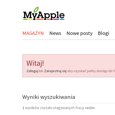
MAGAZYN
News
Nowe posty
Blogi
Witaj!
Zaloguj
lub
Zarejestruj się
aby uzyskać pełny dostęp do f
Wyniki wyszukiwania
1
wyników zostało otagowanych frazą
reżim