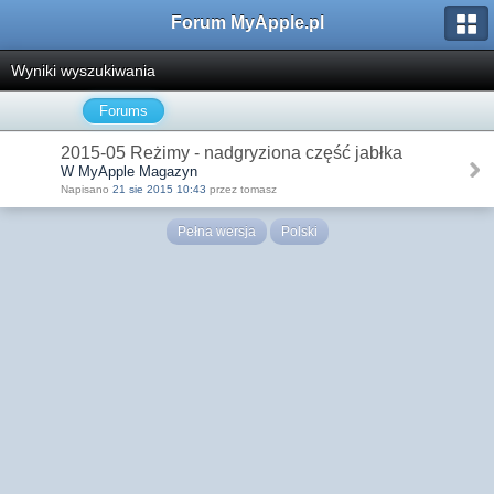
Forum MyApple.pl
Wyniki wyszukiwania
Forums
2015-05 Reżimy - nadgryziona część jabłka
W MyApple Magazyn
Napisano
21 sie 2015 10:43
przez tomasz
Pełna wersja
Polski