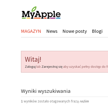
MAGAZYN
News
Nowe posty
Blogi
Witaj!
Zaloguj
lub
Zarejestruj się
aby uzyskać pełny dostęp do f
Wyniki wyszukiwania
1
wyników zostało otagowanych frazą
reżim