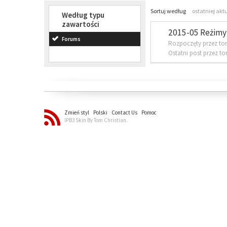
Sortuj według
ostatniej akt
Według typu
zawartości
2015-05 Reżimy 
Forums
Rozpoczęty przez to
Ostatni post przez t
Zmień styl
Polski
Contact Us
Pomoc
IPB3 Skin By Tom Christian.