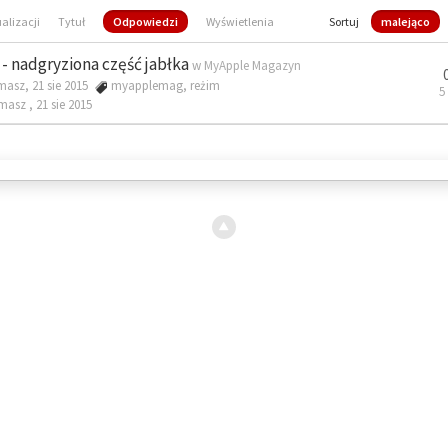
ualizacji
Tytuł
Odpowiedzi
Wyświetlenia
Sortuj
malejąco
- nadgryziona część jabłka
w
MyApple Magazyn
masz, 21 sie 2015
myapplemag
,
reżim
5
omasz ,
21 sie 2015