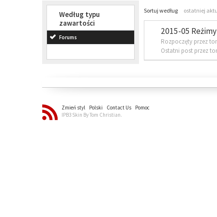
Sortuj według
ostatniej akt
Według typu
zawartości
2015-05 Reżimy 
Forums
Rozpoczęty przez to
Ostatni post przez t
Zmień styl
Polski
Contact Us
Pomoc
IPB3 Skin By Tom Christian.