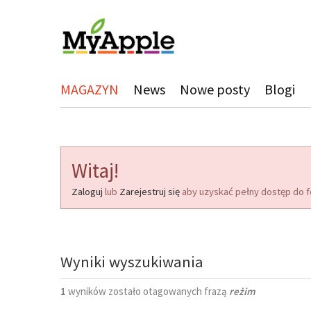
MAGAZYN
News
Nowe posty
Blogi
Witaj!
Zaloguj
lub
Zarejestruj się
aby uzyskać pełny dostęp do f
Wyniki wyszukiwania
1
wyników zostało otagowanych frazą
reżim