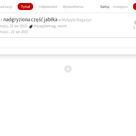
ualizacji
Tytuł
Odpowiedzi
Wyświetlenia
Sortuj
malejąco
- nadgryziona część jabłka
w
MyApple Magazyn
masz, 21 sie 2015
myapplemag
,
reżim
5
omasz ,
21 sie 2015