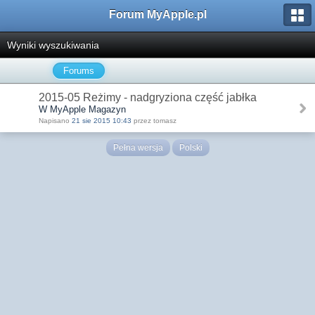
Forum MyApple.pl
Wyniki wyszukiwania
Forums
2015-05 Reżimy - nadgryziona część jabłka
W MyApple Magazyn
Napisano
21 sie 2015 10:43
przez tomasz
Pełna wersja
Polski