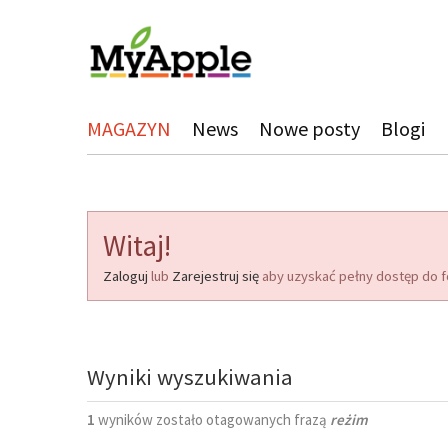
MAGAZYN
News
Nowe posty
Blogi
Witaj!
Zaloguj
lub
Zarejestruj się
aby uzyskać pełny dostęp do f
Wyniki wyszukiwania
1
wyników zostało otagowanych frazą
reżim