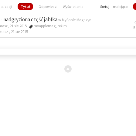
ualizacji
Tytuł
Odpowiedzi
Wyświetlenia
Sortuj
malejąco
- nadgryziona część jabłka
w
MyApple Magazyn
masz, 21 sie 2015
myapplemag
,
reżim
5
omasz ,
21 sie 2015