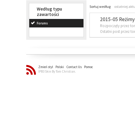
Sortuj według
ostatniej akt
Według typu
zawartości
2015-05 Reżimy 
Forums
Rozpoczęty przez to
Ostatni post przez t
Zmień styl
Polski
Contact Us
Pomoc
IPB3 Skin By Tom Christian.