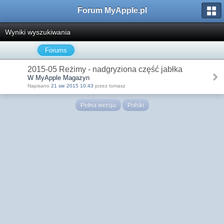
Forum MyApple.pl
Wyniki wyszukiwania
Forums
2015-05 Reżimy - nadgryziona część jabłka
W MyApple Magazyn
Napisano
21 sie 2015 10:43
przez tomasz
Pełna wersja
Polski