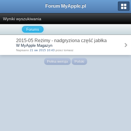
Forum MyApple.pl
Wyniki wyszukiwania
Forums
2015-05 Reżimy - nadgryziona część jabłka
W MyApple Magazyn
Napisano
21 sie 2015 10:43
przez tomasz
Pełna wersja
Polski