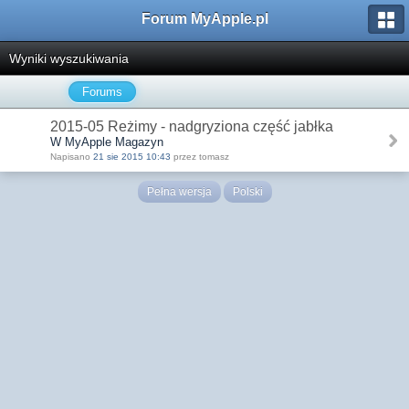
Forum MyApple.pl
Wyniki wyszukiwania
Forums
2015-05 Reżimy - nadgryziona część jabłka
W MyApple Magazyn
Napisano
21 sie 2015 10:43
przez tomasz
Pełna wersja
Polski