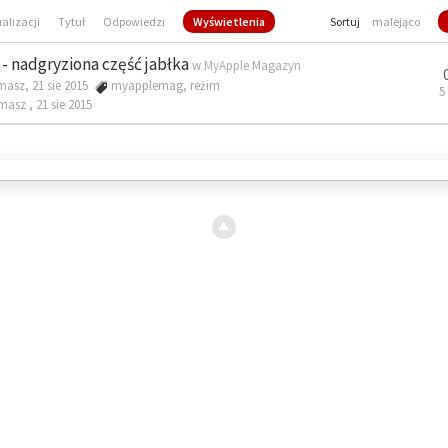
ualizacji
Tytuł
Odpowiedzi
Wyświetlenia
Sortuj
malejąco
- nadgryziona część jabłka
w
MyApple Magazyn
masz, 21 sie 2015
myapplemag
,
reżim
5
omasz ,
21 sie 2015