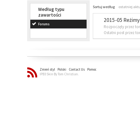
Sortuj według
ostatniej akt
Według typu
zawartości
2015-05 Reżimy 
Forums
Rozpoczęty przez to
Ostatni post przez t
Zmień styl
Polski
Contact Us
Pomoc
IPB3 Skin By Tom Christian.