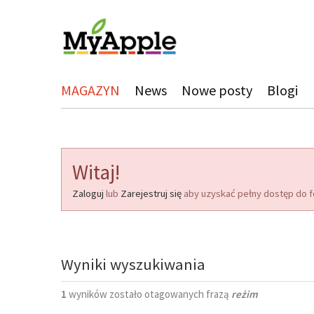
MAGAZYN
News
Nowe posty
Blogi
Witaj!
Zaloguj
lub
Zarejestruj się
aby uzyskać pełny dostęp do f
Wyniki wyszukiwania
1
wyników zostało otagowanych frazą
reżim