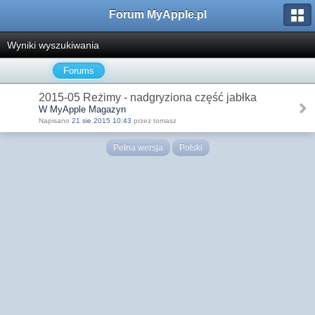
Forum MyApple.pl
Wyniki wyszukiwania
Forums
2015-05 Reżimy - nadgryziona część jabłka
W MyApple Magazyn
Napisano
21 sie 2015 10:43
przez tomasz
Pełna wersja
Polski