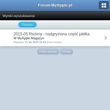
Forum MyApple.pl
Wyniki wyszukiwania
Forums
2015-05 Reżimy - nadgryziona część jabłka
W MyApple Magazyn
Napisano
21 sie 2015 10:43
przez tomasz
Pełna wersja
Polski