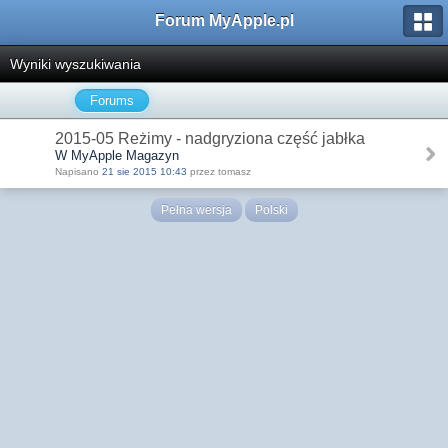
Forum MyApple.pl
Wyniki wyszukiwania
Forums
2015-05 Reżimy - nadgryziona część jabłka
W MyApple Magazyn
Napisano
21 sie 2015 10:43
przez tomasz
Pełna wersja
Polski