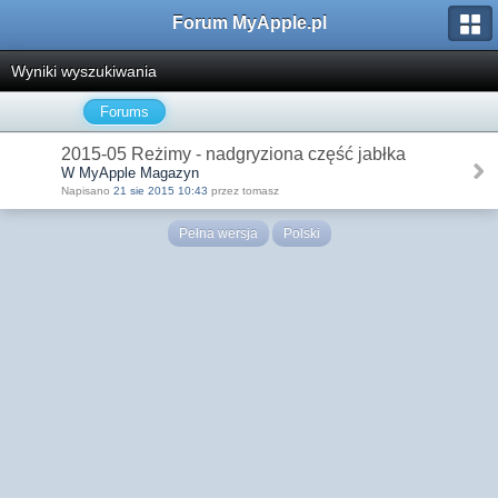
Forum MyApple.pl
Wyniki wyszukiwania
Forums
2015-05 Reżimy - nadgryziona część jabłka
W MyApple Magazyn
Napisano
21 sie 2015 10:43
przez tomasz
Pełna wersja
Polski