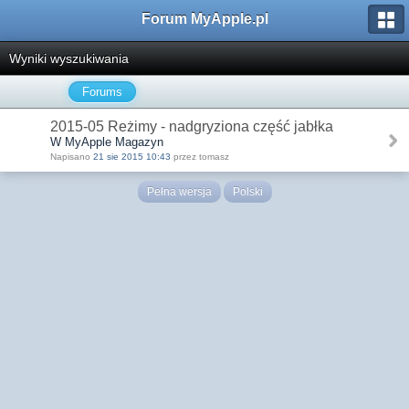
Forum MyApple.pl
Wyniki wyszukiwania
Forums
2015-05 Reżimy - nadgryziona część jabłka
W MyApple Magazyn
Napisano
21 sie 2015 10:43
przez tomasz
Pełna wersja
Polski