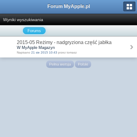
Forum MyApple.pl
Wyniki wyszukiwania
Forums
2015-05 Reżimy - nadgryziona część jabłka
W MyApple Magazyn
Napisano
21 sie 2015 10:43
przez tomasz
Pełna wersja
Polski