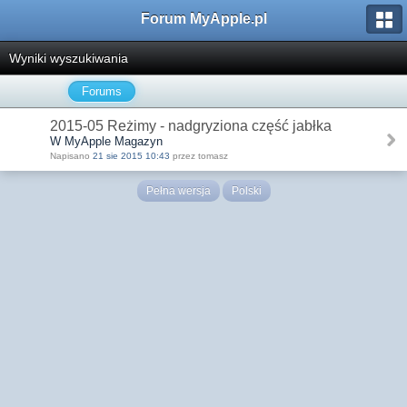
Forum MyApple.pl
Wyniki wyszukiwania
Forums
2015-05 Reżimy - nadgryziona część jabłka
W MyApple Magazyn
Napisano
21 sie 2015 10:43
przez tomasz
Pełna wersja
Polski