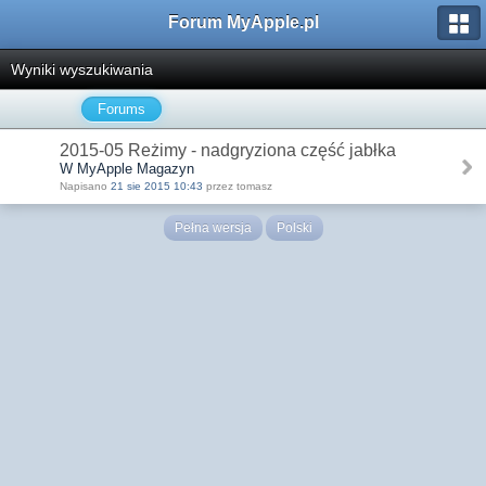
Forum MyApple.pl
Wyniki wyszukiwania
Forums
2015-05 Reżimy - nadgryziona część jabłka
W MyApple Magazyn
Napisano
21 sie 2015 10:43
przez tomasz
Pełna wersja
Polski