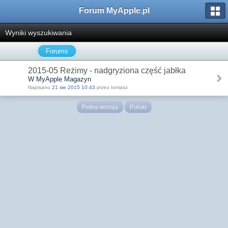
Forum MyApple.pl
Wyniki wyszukiwania
Forums
2015-05 Reżimy - nadgryziona część jabłka
W MyApple Magazyn
Napisano
21 sie 2015 10:43
przez tomasz
Pełna wersja
Polski