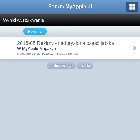
Forum MyApple.pl
Wyniki wyszukiwania
Forums
2015-05 Reżimy - nadgryziona część jabłka
W MyApple Magazyn
Napisano
21 sie 2015 10:43
przez tomasz
Pełna wersja
Polski