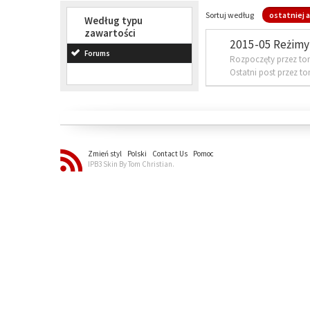
Sortuj według
ostatniej a
Według typu
zawartości
2015-05 Reżimy 
Forums
Rozpoczęty przez to
Ostatni post przez t
Zmień styl
Polski
Contact Us
Pomoc
IPB3 Skin By Tom Christian.