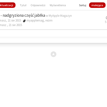
ktualizacji
Tytuł
Odpowiedzi
Wyświetlenia
Sortuj
malejąco
- nadgryziona część jabłka
w
MyApple Magazyn
masz, 21 sie 2015
myapplemag
,
reżim
5
omasz ,
21 sie 2015