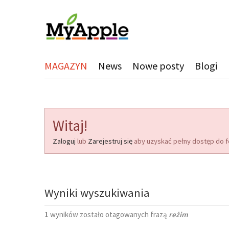
MAGAZYN
News
Nowe posty
Blogi
Witaj!
Zaloguj
lub
Zarejestruj się
aby uzyskać pełny dostęp do f
Wyniki wyszukiwania
1
wyników zostało otagowanych frazą
reżim